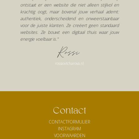
ontstaat er een website die niet alleen stijlvol en
krachtig oogt, maar bovenal jouw verhaal ademt:
authentiek, onderscheidend en onweerstaanbaar
voor de juiste klanten. Ze creëert geen standaard
websites. Ze bouwt een digitaal thuis waar jouw
energie voelbaar is."
Rossi
rossiovtcharova.nl
Contact
CONTACTFORMULIER
INSTAGRAM
VOORWAARDEN