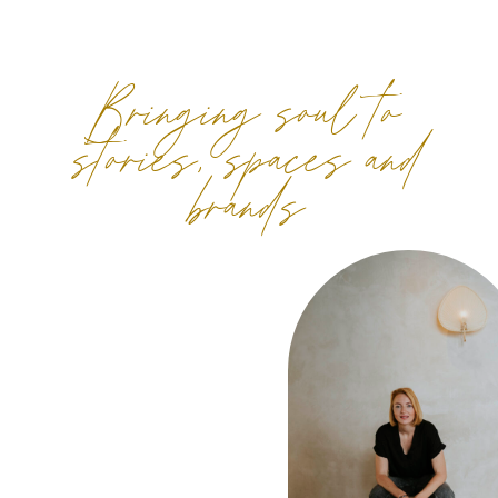
Bringing soul to
stories, spaces and
brands